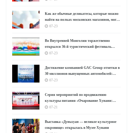
Как же обычные деликатесы, которые можно
найти на полках московских магазинов, могут
украсить столы бесчисленных семей на
07-23
Востоке?
Во Внутренней Монголии торжественно
открылся 36-й туристический фестиваль
«Наадам»
07-23
Достижение компанией GAC Group отметки в
30 миллионов выпущенных автомобилей:
цифры, лежащие в основе концепции "GAC
07-23
Speed"
Серия мероприятий по продвижению
культуры питания «Очарование Хунани:
вкусы Мавандуй» стартовала в Шанхае
07-21
Выставка «Дуньхуан — великое культурное
сокровище» открылась в Музее Хунани