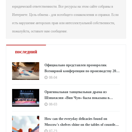
юридической ответственности. Все ресурсы на этом сайте собраны в
Интернете. Цель обмена - для всеобщего ознакомления и справки. Если
есть нарушение авторских прав или интеллектуальной собственности,
пожалуйста, оставьте нам сообщение.
последний
Официально представлен проморолик
Всемирной конференции по производству 2026
года: Аньхой направляет миру «приглашение
08-04
к умному производству»
Оригинальная танцевальная драма из
Шэньчжэня «Вин Чун» была показана в
Южной Корее под бурные овации, используя
08-03
танец как мост, открывающий новую главу в
культурном обмене между Китаем и Южной
How can the everyday delicacies found on
Кореей.
Moscow's shelves shine on the tables of countless
households in the East?
07-23