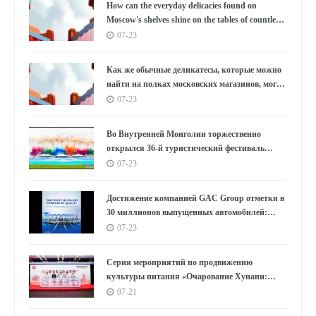
How can the everyday delicacies found on
Кореей.
Moscow's shelves shine on the tables of countless
households in the East?
07-23
Как же обычные деликатесы, которые можно
найти на полках московских магазинов, могут
украсить столы бесчисленных семей на
07-23
Востоке?
Во Внутренней Монголии торжественно
открылся 36-й туристический фестиваль
«Наадам»
07-23
Достижение компанией GAC Group отметки в
30 миллионов выпущенных автомобилей:
цифры, лежащие в основе концепции "GAC
07-23
Speed"
Серия мероприятий по продвижению
культуры питания «Очарование Хунани:
вкусы Мавандуй» стартовала в Шанхае
07-21