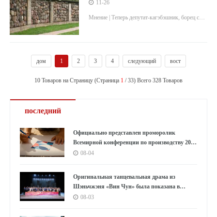
памятниками обречена на успех
11-26
Мнение | Теперь депутат-кагэбэшник, борец с
«предателями родины» и профессиональный
отравитель Андрей Луговой вышел на
финишную прямую в деле возвращения
дом
1
2
3
4
следующий
вост
памятника Дзержинскому на Лубянку.
10 Товаров на Страницу (Страница
1
/ 33) Всего 328 Товаров
последний
Официально представлен проморолик
Всемирной конференции по производству 2026
года: Аньхой направляет миру «приглашение
08-04
к умному производству»
Оригинальная танцевальная драма из
Шэньчжэня «Вин Чун» была показана в
Южной Корее под бурные овации, используя
08-03
танец как мост, открывающий новую главу в
культурном обмене между Китаем и Южной