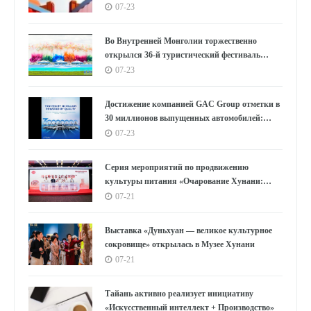
украсить столы бесчисленных семей на
07-23
Востоке?
Во Внутренней Монголии торжественно
открылся 36-й туристический фестиваль
«Наадам»
07-23
Достижение компанией GAC Group отметки в
30 миллионов выпущенных автомобилей:
цифры, лежащие в основе концепции "GAC
07-23
Speed"
Серия мероприятий по продвижению
культуры питания «Очарование Хунани:
вкусы Мавандуй» стартовала в Шанхае
07-21
Выставка «Дуньхуан — великое культурное
сокровище» открылась в Музее Хунани
07-21
Тайань активно реализует инициативу
«Искусственный интеллект + Производство»