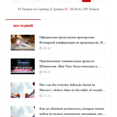
officers. Horrific stabbings and bombings rocked
10 Товаров на Страницу (Страница
the land once known as a commercial hub on
30
/ 30) Всего 299 Товаров
China's ancient Silk Road.
последний
Официально представлен проморолик
Всемирной конференции по производству 2026
года: Аньхой направляет миру «приглашение
08-04
к умному производству»
Оригинальная танцевальная драма из
Шэньчжэня «Вин Чун» была показана в
Южной Корее под бурные овации, используя
08-03
танец как мост, открывающий новую главу в
культурном обмене между Китаем и Южной
How can the everyday delicacies found on
Кореей.
Moscow's shelves shine on the tables of countless
households in the East?
07-23
Как же обычные деликатесы, которые можно
найти на полках московских магазинов, могут