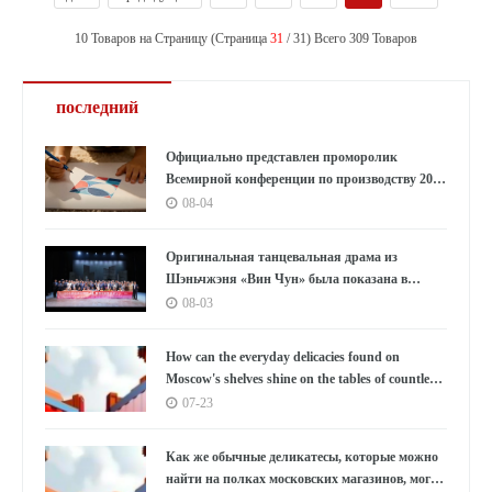
10 Товаров на Страницу (Страница
31
/ 31) Всего 309 Товаров
последний
Официально представлен проморолик
Всемирной конференции по производству 2026
года: Аньхой направляет миру «приглашение
08-04
к умному производству»
Оригинальная танцевальная драма из
Шэньчжэня «Вин Чун» была показана в
Южной Корее под бурные овации, используя
08-03
танец как мост, открывающий новую главу в
культурном обмене между Китаем и Южной
How can the everyday delicacies found on
Кореей.
Moscow's shelves shine on the tables of countless
households in the East?
07-23
Как же обычные деликатесы, которые можно
найти на полках московских магазинов, могут