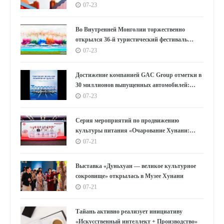
украсить столы бесчисленных семей на
07-23
Востоке?
Во Внутренней Монголии торжественно
открылся 36-й туристический фестиваль
«Наадам»
07-23
Достижение компанией GAC Group отметки в
30 миллионов выпущенных автомобилей:
цифры, лежащие в основе концепции "GAC
07-23
Speed"
Серия мероприятий по продвижению
культуры питания «Очарование Хунани:
вкусы Мавандуй» стартовала в Шанхае
07-21
Выставка «Дуньхуан — великое культурное
сокровище» открылась в Музее Хунани
07-21
Тайань активно реализует инициативу
«Искусственный интеллект + Производство»