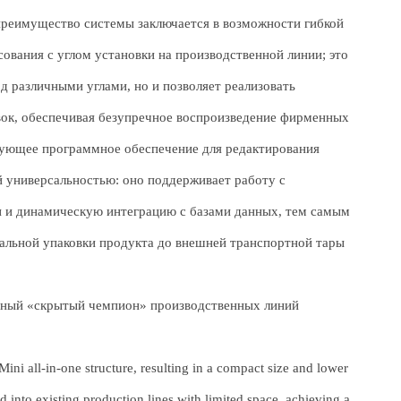
 преимущество системы заключается в возможности гибкой
сования с углом установки на производственной линии; это
д различными углами, но и позволяет реализовать
вок, обеспечивая безупречное воспроизведение фирменных
ующее программное обеспечение для редактирования
 универсальностью: оно поддерживает работу с
 и динамическую интеграцию с базами данных, тем самым
альной упаковки продукта до внешней транспортной тары
ичный «скрытый чемпион» производственных линий
ini all-in-one structure, resulting in a compact size and lower
ted into existing production lines with limited space, achieving a