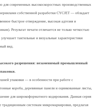
но для современных высокоскоростных производственных
чернилами собственной разработки CYCJET — обладает
венное быстрое отверждение, высокая адгезия и
нам). Результат печати отличается не только четкостью
 улучшает тактильные и визуальные характеристики
ный вид.
 высокого разрешения: незаменимый промышленный
упаковки.
шней упаковки — в особенности при работе с
онные короба, деревянные панели и оцинкованные листы,
шение для широкоформатного кодирования. Данная серия
ые традиционным системам микромаркировки, предлагая