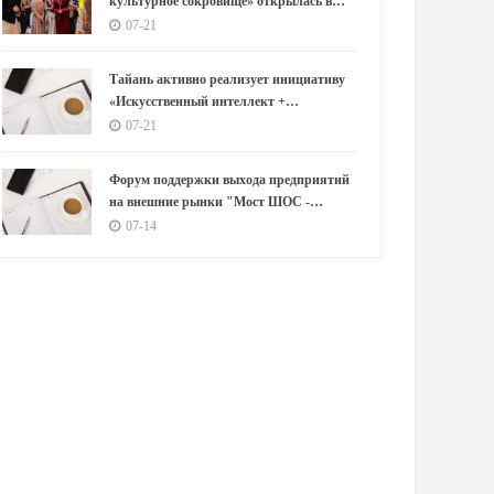
культурное сокровище» открылась в
Музее Хунани
07-21
Тайань активно реализует инициативу
«Искусственный интеллект +
Производство»
07-21
Форум поддержки выхода предприятий
на внешние рынки "Мост ШОС -
совместные усилия России и Китая"
07-14