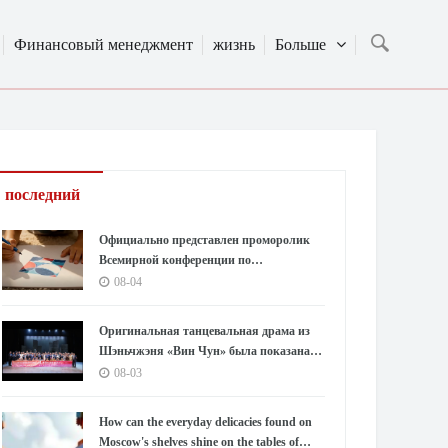
Финансовый менеджмент
жизнь
Больше
последний
Официально представлен проморолик
Всемирной конференции по
производству 2026 года: Аньхой
08-04
направляет миру «приглашение к
умному производству»
Оригинальная танцевальная драма из
Шэньчжэня «Вин Чун» была показана в
Южной Корее под бурные овации,
08-03
используя танец как мост,
открывающий новую главу в
How can the everyday delicacies found on
культурном обмене между Китаем и
Moscow's shelves shine on the tables of