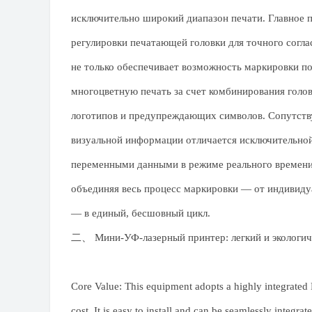
исключительно широкий диапазон печати. ​​Главное
регулировки печатающей головки для точного согла
не только обеспечивает возможность маркировки по
многоцветную печать за счет комбинирования голо
логотипов и предупреждающих символов. Сопутств
визуальной информации отличается исключительной
переменными данными в режиме реального времени
объединяя весь процесс маркировки — от индивиду
— в единый, бесшовный цикл.
二、
Мини-УФ-лазерный принтер
: легкий и эколог
Core Value: This equipment adopts a highly integrated M
cost. It is easy to install and can be seamlessly integra