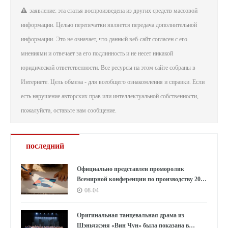
заявление: эта статья воспроизведена из других средств массовой
информации. Целью перепечатки является передача дополнительной
информации. Это не означает, что данный веб-сайт согласен с его
мнениями и отвечает за его подлинность и не несет никакой
юридической ответственности. Все ресурсы на этом сайте собраны в
Интернете. Цель обмена - для всеобщего ознакомления и справки. Если
есть нарушение авторских прав или интеллектуальной собственности,
пожалуйста, оставьте нам сообщение.
последний
Официально представлен проморолик
Всемирной конференции по производству 2026
года: Аньхой направляет миру «приглашение
08-04
к умному производству»
Оригинальная танцевальная драма из
Шэньчжэня «Вин Чун» была показана в