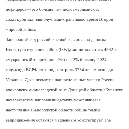
иофицеров— это больше,чемчислоамериканских
солдат,убитых илиполучивших раненияво время Второй
мировой войны.
Занеполный год российские войска,согласно данным
Института изучения войны (ISW),смогли захватить 4562 кв.
кмукраинской территории. Это на22% больше,в2024
году,когда ВСРФвзяли под контроль 3734 кв. кмплощади
Украины. Даже несмотря наопределенные успехи России
впокровско-мирноградской зоне Донецкой области,вКупянске
нахарьковском направлении,атакже ускорившееся
наступление вЗапорожской области,общие темпы
еепродвижения остаются медленным,констатирует The