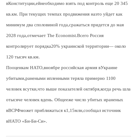
вКонституции,ейнеобходимо взять под контроль еще 20 345
кв.км. При текущих темпах продвижения наэто уйдет как
минимум два споловиной года,сражаться придется до мая
2028 года,отмечает The Economist.Всего Россия
контролирует порядка20% украинской территории— около
120 тысяч кв.км.
Пооценкам НАТО,вноябре российская армия вУкраине
убитыми,ранеными ипленными теряла примерно 1100
человек всутки,что выше показателей октября,когда речь шла
отысяче человек вдень. Общееже число убитых ираненых
вВСРФможет приближаться к1,15млн,сообщал источник
вНАТО «Би-Би-Си».