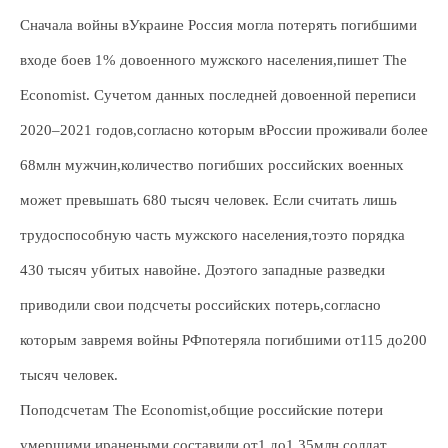
Сначала войны вУкраине Россия могла потерять погибшими
входе боев 1% довоенного мужского населения,пишет The
Economist. Сучетом данных последней довоенной переписи
2020–2021 годов,согласно которым вРоссии проживали более
68млн мужчин,количество погибших российских военных
может превышать 680 тысяч человек. Если считать лишь
трудоспособную часть мужского населения,тоэто порядка
430 тысяч убитых навойне. Доэтого западные разведки
приводили свои подсчеты российских потерь,согласно
которым завремя войны РФпотеряла погибшими от115 до200
тысяч человек.
Поподсчетам The Economist,общие российские потери
умершими иранеными составили от1 до1,35млн солдат