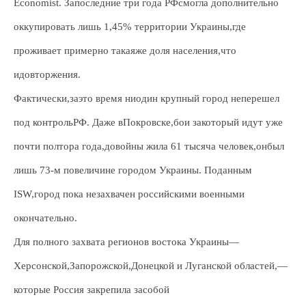
Economist. Запоследние три года РФсмогла дополнительно
оккупировать лишь 1,45% территории Украины,где
проживает примерно такаяже доля населения,что
идовторжения.
Фактически,заэто время ниодин крупный город неперешел
под контрольРФ. Даже вПокровске,бои закоторый идут уже
почти полтора года,довойны жила 61 тысяча человек,онбыл
лишь 73-м повеличине городом Украины. Поданным
ISW,город пока незахвачен российскими военными
окончательно.
Для полного захвата регионов востока Украины—
Херсонской,Запорожской,Донецкой и Луганской областей,—
которые Россия закрепила засобой