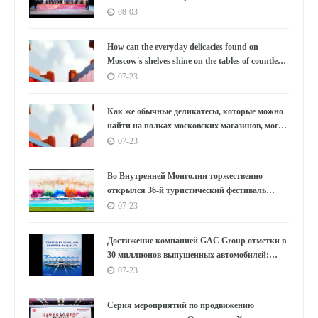
Южной Корее под бурные овации, используя
08-03
танец как мост, открывающий новую главу в
культурном обмене между Китаем и Южной
How can the everyday delicacies found on
Кореей.
Moscow's shelves shine on the tables of countless
households in the East?
07-23
Как же обычные деликатесы, которые можно
найти на полках московских магазинов, могут
украсить столы бесчисленных семей на
07-23
Востоке?
Во Внутренней Монголии торжественно
открылся 36-й туристический фестиваль
«Наадам»
07-23
Достижение компанией GAC Group отметки в
30 миллионов выпущенных автомобилей:
цифры, лежащие в основе концепции "GAC
07-23
Speed"
Серия мероприятий по продвижению