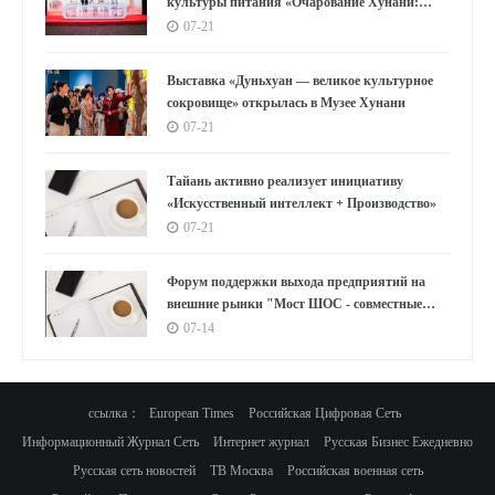
культуры питания «Очарование Хунани:
вкусы Мавандуй» стартовала в Шанхае
07-21
Выставка «Дуньхуан — великое культурное
сокровище» открылась в Музее Хунани
07-21
Тайань активно реализует инициативу
«Искусственный интеллект + Производство»
07-21
Форум поддержки выхода предприятий на
внешние рынки "Мост ШОС - совместные
усилия России и Китая"
07-14
ссылка：
European Times
Российская Цифровая Сеть
Информационный Журнал Сеть
Интернет журнал
Русская Бизнес Ежедневно
Русская сеть новостей
ТВ Москва
Российская военная сеть