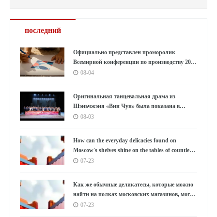
последний
Официально представлен проморолик
Всемирной конференции по производству 2026
года: Аньхой направляет миру «приглашение
08-04
к умному производству»
Оригинальная танцевальная драма из
Шэньчжэня «Вин Чун» была показана в
Южной Корее под бурные овации, используя
08-03
танец как мост, открывающий новую главу в
культурном обмене между Китаем и Южной
How can the everyday delicacies found on
Кореей.
Moscow's shelves shine on the tables of countless
households in the East?
07-23
Как же обычные деликатесы, которые можно
найти на полках московских магазинов, могут
украсить столы бесчисленных семей на
07-23
Востоке?