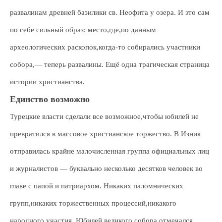
развалинам древней базилики св. Неофита у озера. И это сам
по себе сильный образ: место,где,по данным
археологических раскопок,когда-то собирались участники
собора,— теперь развалины. Ещё одна трагическая страница
истории христианства.
Единство возможно
Турецкие власти сделали все возможное,чтобы юбилей не
превратился в массовое христианское торжество. В Изник
отправилась крайне малочисленная группа официальных лиц
и журналистов — буквально несколько десятков человек во
главе с папой и патриархом. Никаких паломнических
групп,никаких торжественных процессий,никакого
народного участия. Юбилей великого собора отмечался