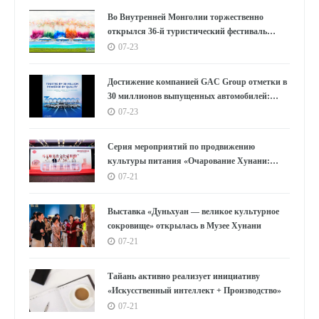
Во Внутренней Монголии торжественно
открылся 36-й туристический фестиваль
«Наадам»
07-23
Достижение компанией GAC Group отметки в
30 миллионов выпущенных автомобилей:
цифры, лежащие в основе концепции "GAC
07-23
Speed"
Серия мероприятий по продвижению
культуры питания «Очарование Хунани:
вкусы Мавандуй» стартовала в Шанхае
07-21
Выставка «Дуньхуан — великое культурное
сокровище» открылась в Музее Хунани
07-21
Тайань активно реализует инициативу
«Искусственный интеллект + Производство»
07-21