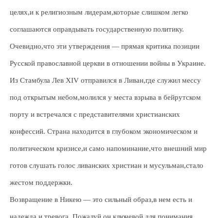
целях,и к религиозным лидерам,которые слишком легко
соглашаются оправдывать государственную политику.
Очевидно,что эти утверждения — прямая критика позиции
Русской православной церкви в отношении войны в Украине.
Из Стамбула Лев XIV отправился в Ливан,где служил мессу
под открытым небом,молился у места взрыва в бейрутском
порту и встречался с представителями христианских
конфессий. Страна находится в глубоком экономическом и
политическом кризисе,и само напоминание,что внешний мир
готов слушать голос ливанских христиан и мусульман,стало
жестом поддержки.
Возвращение в Никею — это сильный образ,в нем есть и
надежда,и тревога. Пожалуй,он ключевой для понимания