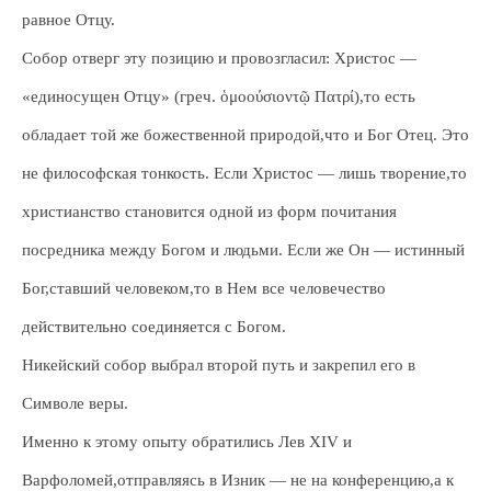
равное Отцу.
Собор отверг эту позицию и провозгласил: Христос —
«единосущен Отцу» (греч. ὁμοούσιοντῷ Πατρί),то есть
обладает той же божественной природой,что и Бог Отец. Это
не философская тонкость. Если Христос — лишь творение,то
христианство становится одной из форм почитания
посредника между Богом и людьми. Если же Он — истинный
Бог,ставший человеком,то в Нем все человечество
действительно соединяется с Богом.
Никейский собор выбрал второй путь и закрепил его в
Символе веры.
Именно к этому опыту обратились Лев XIV и
Варфоломей,отправляясь в Изник — не на конференцию,а к