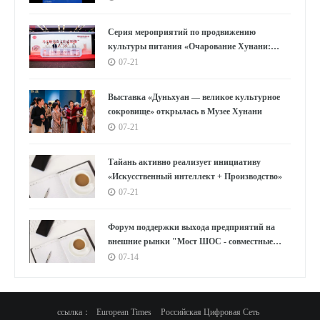
Speed"
Серия мероприятий по продвижению
культуры питания «Очарование Хунани:
вкусы Мавандуй» стартовала в Шанхае
07-21
Выставка «Дуньхуан — великое культурное
сокровище» открылась в Музее Хунани
07-21
Тайань активно реализует инициативу
«Искусственный интеллект + Производство»
07-21
Форум поддержки выхода предприятий на
внешние рынки "Мост ШОС - совместные
усилия России и Китая"
07-14
ссылка：
European Times
Российская Цифровая Сеть