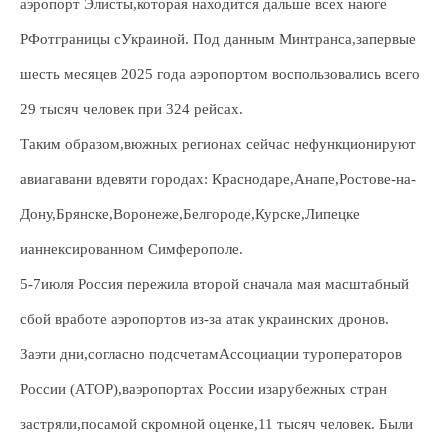
аэропорт Элисты,которая находится дальше всех наюге
РФотграницы сУкраиной. Под данным Минтранса,запервые
шесть месяцев 2025 года аэропортом воспользовались всего
29 тысяч человек при 324 рейсах.
Таким образом,вюжных регионах сейчас нефункционируют
авиагавани вдевяти городах: Краснодаре,Анапе,Ростове-на-
Дону,Брянске,Воронеже,Белгороде,Курске,Липецке
ианнексированном Симферополе.
5-7июля Россия пережила второй сначала мая масштабный
сбой вработе аэропортов из-за атак украинских дронов.
Заэти дни,согласно подсчетамАссоциации туроператоров
России (АТОР),ваэропортах России изарубежных стран
застряли,посамой скромной оценке,11 тысяч человек. Были