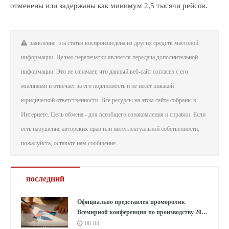
отменены или задержаны как минимум 2,5 тысячи рейсов.
заявление: эта статья воспроизведена из других средств массовой
информации. Целью перепечатки является передача дополнительной
информации. Это не означает, что данный веб-сайт согласен с его
мнениями и отвечает за его подлинность и не несет никакой
юридической ответственности. Все ресурсы на этом сайте собраны в
Интернете. Цель обмена - для всеобщего ознакомления и справки. Если
есть нарушение авторских прав или интеллектуальной собственности,
пожалуйста, оставьте нам сообщение.
последний
Официально представлен проморолик
Всемирной конференции по производству 2026
года: Аньхой направляет миру «приглашение
08-04