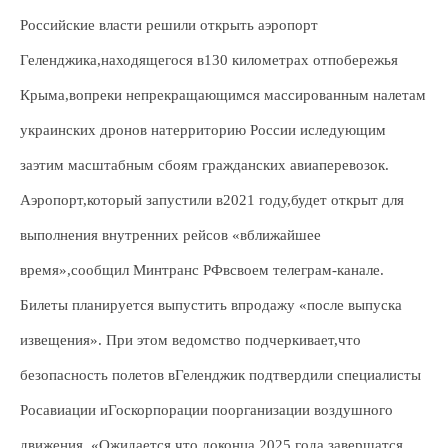
Российские власти решили открыть аэропорт
Геленджика,находящегося в130 километрах отпобережья
Крыма,вопреки непрекращающимся массированным налетам
украинских дронов натерриторию России иследующим
заэтим масштабным сбоям гражданских авиаперевозок.
Аэропорт,который запустили в2021 году,будет открыт для
выполнения внутренних рейсов «вближайшее
время»,сообщил Минтранс РФвсвоем телеграм-канале.
Билеты планируется выпустить впродажу «после выпуска
извещения». При этом ведомство подчеркивает,что
безопасность полетов вГеленджик подтвердили специалисты
Росавиации иГоскорпорации поорганизации воздушного
движения. «Ожидается,что доконца 2025 года завершатся