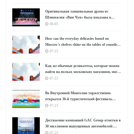
к умному производству»
Оригинальная танцевальная драма из
Шэньчжэня «Вин Чун» была показана в
Южной Корее под бурные овации, используя
08-03
танец как мост, открывающий новую главу в
культурном обмене между Китаем и Южной
How can the everyday delicacies found on
Кореей.
Moscow's shelves shine on the tables of countless
households in the East?
07-23
Как же обычные деликатесы, которые можно
найти на полках московских магазинов, могут
украсить столы бесчисленных семей на
07-23
Востоке?
Во Внутренней Монголии торжественно
открылся 36-й туристический фестиваль
«Наадам»
07-23
Достижение компанией GAC Group отметки в
30 миллионов выпущенных автомобилей:
цифры, лежащие в основе концепции "GAC
07-23